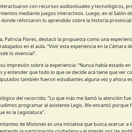
 interactuaron con recursos audiovisuales y tecnológicos, 
imientos mediante juegos interactivos. Luego, en el Salón d
donde reforzaron lo aprendido sobre la historia provincial 
, Patricia Flores, destacó la propuesta como una experienc
abajados en el aula. “Vivir esta experiencia en la Cámara d
de lo vivencial”.
 su impresión sobre la experiencia: “Nunca había estado en
 y entender que todo lo que se decide acá tiene que ver co
 diputados también fueron estudiantes alguna vez y ahora e
ológico del recorrido: “Lo que más me llamó la atención fue 
pudimos programar al asistente Legis. Me encantó porque f
e es la Legislatura".
ntantes de Misiones es una iniciativa que busca acercar a l
entando la participación ciudadana y el interés por las inst