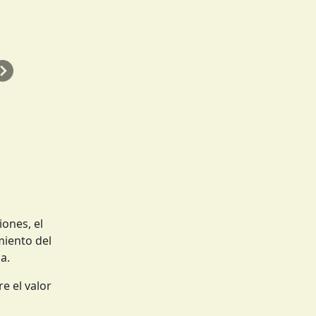
Siguiente
iones, el
miento del
a.
e el valor