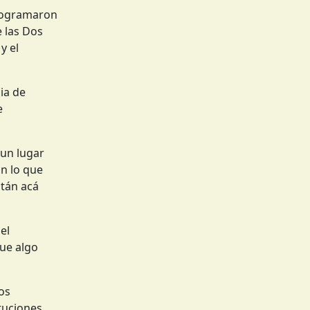
programaron
e las Dos
y el
ia de
e
 un lugar
n lo que
stán acá
el
ue algo
os
ituciones