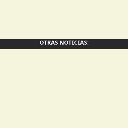
OTRAS NOTICIAS:
Presentaron el Digesto
Capio
El talento de los
Educativo para acercar
de un
jóvenes ajedrecistas
las leyes misioneras a
Lema
brilló sobre el tablero
estudiantes y docentes
Embaj