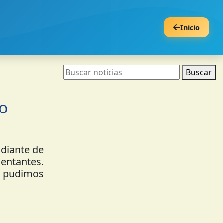
Inicio
Buscar
jo
udiante de
sentantes.
n pudimos