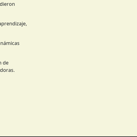
ndieron
aprendizaje,
dinámicas
n de
adoras.