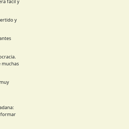
a fácil y
ertido y
iantes
ocracia.
ue muchas
a muy
dadana:
y formar