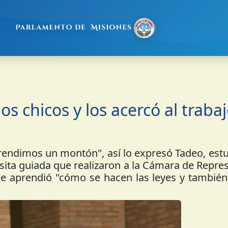
os chicos y los acercó al traba
rendimos un montón", así lo expresó Tadeo, est
isita guiada que realizaron a la Cámara de Repre
que aprendió "cómo se hacen las leyes y tambié