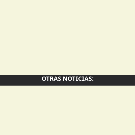
OTRAS NOTICIAS:
Presentaron el Digesto
Capio
El talento de los
Educativo para acercar
de un
jóvenes ajedrecistas