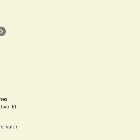
Siguiente
enes
ivo. El
el valor