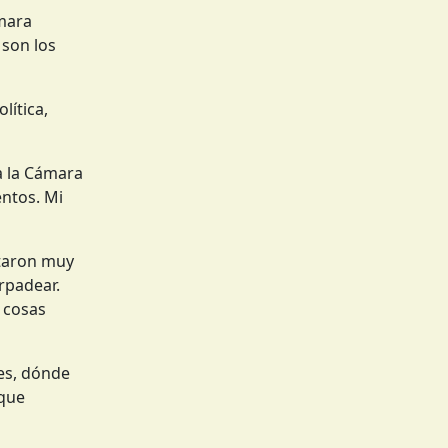
ámara
 son los
lítica,
a la Cámara
entos. Mi
ataron muy
rpadear.
 cosas
yes, dónde
 que