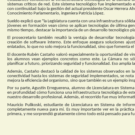
sistemas críticos de red. Este sistema tecnológico fue implementado
con continuidad bajo la gestión del actual presidente Oscar Herrera Ahu
Conocimiento Parlamentario, ingeniera Patricia López.
Sueldo explicó que "la Legislatura cuenta con una infraestructura sólida
jóvenes en formación vean cómo se aplican tecnologías de última gener
mismo tiempo, destacar la importancia de un desarrollo tecnológico pla
El prosecretario también resaltó la ventaja de desarrollar tecnologí
creación de software interno. Este enfoque asegura soluciones ajust
enlatados, lo que no solo mejora la funcionalidad, sino que fomenta el t
El docente Rubén Castaño valoró especialmente la oportunidad de vinc
los alumnos vean ejemplos concretos como este. La Cámara no só
planificar a futuro, priorizando seguridad y funcionalidad. Eso amplía la
Además, Castaño destacó la calidad de los sistemas observados en la 
conectividad hasta los sistemas de seguridad implementados, se nota u
mejora la eficiencia del organismo, sino que también es un ejemplo ins
Por su parte, Agustín Erreguerena, alumno de Licenciatura en Sistem
en profundidad cómo funciona una infraestructura tecnológica de este 
nuestro desarrollo profesional. Además, el recorrido fue muy informa
Mauricio Pulikoski, estudiante de Licenciatura en Sistema de Info
completamente nueva para mí. Es muy importante ver en la práctica l
primera, y me sorprendió gratamente cómo todo está pensado para funci