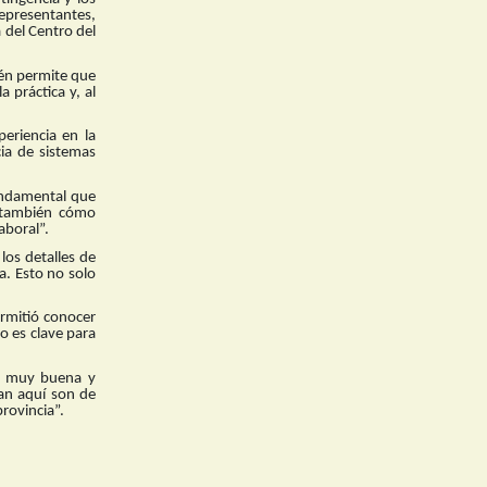
Representantes,
 del Centro del
bién permite que
 práctica y, al
periencia en la
ia de sistemas
fundamental que
o también cómo
aboral”.
los detalles de
a. Esto no solo
ermitió conocer
o es clave para
ta muy buena y
san aquí son de
rovincia”.