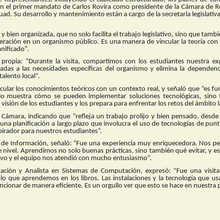
 en el primer mandato de Carlos Rovira como presidente de la Cámara de 
ad. Su desarrollo y mantenimiento están a cargo de la secretaria legislativa
 y bien organizada, que no solo facilita el trabajo legislativo, sino que tam
ación en un organismo público. Es una manera de vincular la teoría con la
nificado”.
a propia: “Durante la visita, compartimos con los estudiantes nuestra ex
adas a las necesidades específicas del organismo y elimina la dependenc
alento local”.
ular los conocimientos teóricos con un contexto real, y señaló que “es 
lo muestra cómo se pueden implementar soluciones tecnológicas, sin
 visión de los estudiantes y los prepara para enfrentar los retos del ámbito l
Cámara, indicando que “refleja un trabajo prolijo y bien pensado, desde 
na planificación a largo plazo que involucra el uso de tecnologías de punt
pirador para nuestros estudiantes”.
a de Información, señaló: “Fue una experiencia muy enriquecedora. Nos p
nivel. Aprendimos no solo buenas prácticas, sino también qué evitar, y es
tivo y el equipo nos atendió con mucho entusiasmo”.
rmación y Analista en Sistemas de Computación, expresó: “Fue una visi
o que aprendemos en los libros. Las instalaciones y la tecnología que u
onar de manera eficiente. Es un orgullo ver que esto se hace en nuestra p