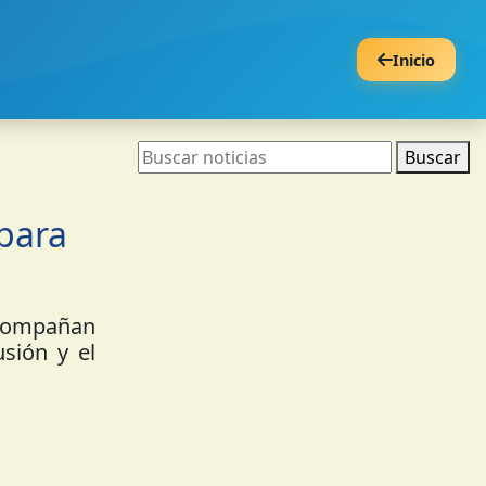
Inicio
Buscar
 para
 acompañan
usión y el