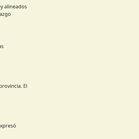
ey alineados
razgo
as
l
rovincia. El
expresó