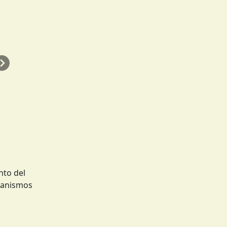
Siguiente
nto del
rganismos