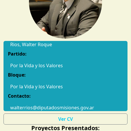
Rios, Walter Roque
Partido:
Por la Vida y los Valores
Bloque:
Por la Vida y los Valores
Contacto:
walterrios@diputadosmisiones.gov.ar
Ver CV
Proyectos Presentados: