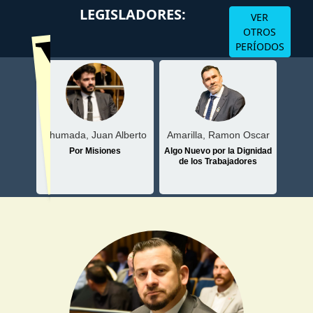
Volver
LEGISLADORES:
VER
OTROS
PERÍODOS
Ahumada, Juan Alberto
atriz
Amarilla, Ramon Oscar
Arj
Por Misiones
sionero
Algo Nuevo por la Dignidad
de los Trabajadores