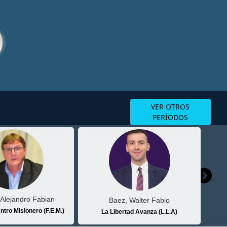
VER OTROS
PERÍODOS
 Alejandro Fabian
Baez, Walter Fabio
tro Misionero (F.E.M.)
La Libertad Avanza (L.L.A)
Fren