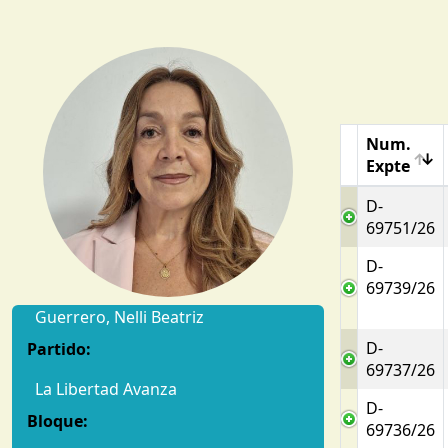
Num.
Expte
D-
69751/26
D-
69739/26
Guerrero, Nelli Beatriz
D-
Partido:
69737/26
La Libertad Avanza
D-
Bloque:
69736/26