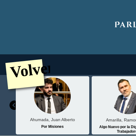
Volver
Ahumada, Juan Alberto
Amarilla, Ramo
Por Misiones
E.M.)
Algo Nuevo por la Di
Trabajador