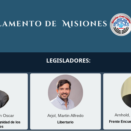
LEGISLADORES:
Arnhold,
n Oscar
Arjol, Martin Alfredo
Frente Encuen
gnidad de los
Libertario
es