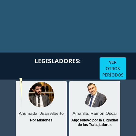
Volv
LEGISLADORES:
VER
OTROS
PERÍODOS
Ahumada, Juan Alberto
atriz
Amarilla, Ramon Oscar
Arj
Por Misiones
sionero
Algo Nuevo por la Dignidad
de los Trabajadores