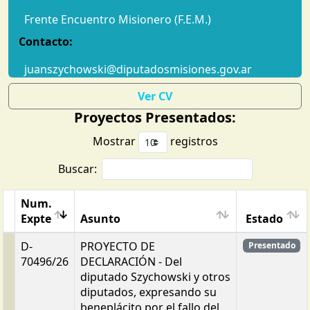
Frente Encuentro Misionero (F.E.M.)
Contacto:
juanszychowski@diputadosmisiones.gov.ar
Ver CV
Proyectos Presentados:
Mostrar
registros
Buscar:
Num.
Expte
Asunto
Estado
D-
PROYECTO DE
Presentado
70496/26
DECLARACIÓN - Del
diputado Szychowski y otros
diputados, expresando su
beneplácito por el fallo del